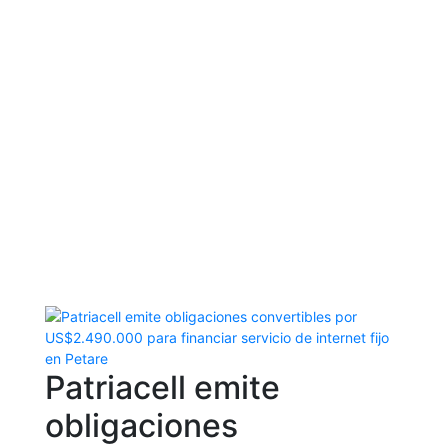
legales y...
Patriacell
por
Prensa
|
Nov 21, 2018
|
Internet
La red troncal de transmisión de Patriacell, la cual
interconecta los diferentes sitios de repetición con el
centro de datos en donde se originan nuestros
diversos y exclusivos servicios, está diseñada bajo
alta redundancia, con una combinación de anillos de...
Patriacell emite
obligaciones