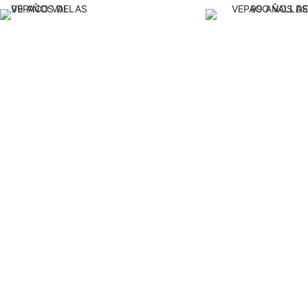
| Escuchar aquí |
Vepaco TV ver aquí
Catatumbo TV ver aquí
TVO TV