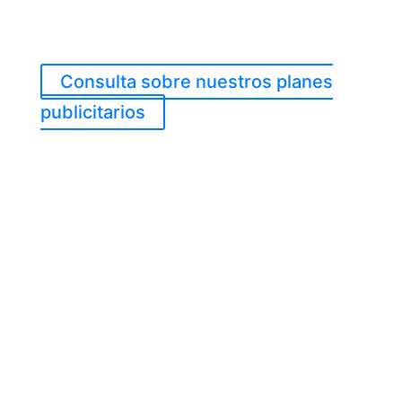
Consulta sobre nuestros planes
publicitarios
Holding
Empresas que conforman el consorcio de compañías de
comunicación, consultoría y enseñanza de la República Bolivariana
de Venezuela
VALBUENA & MAKAREM